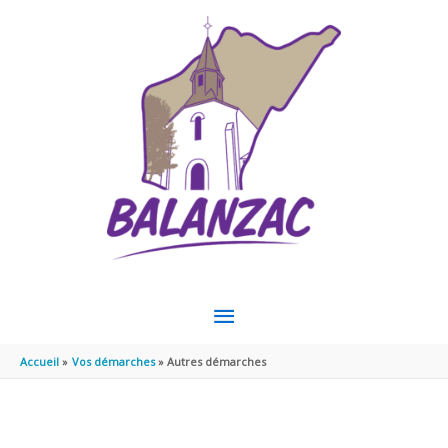
Aller au contenu
Aller au pied de page
MENU
PRINCIPAL
Accueil
Vos démarches
Autres démarches