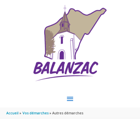
Aller au contenu
Aller au pied de page
MENU
PRINCIPAL
Accueil
Vos démarches
Autres démarches