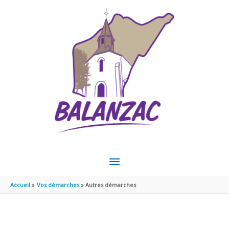
Aller au contenu
Aller au pied de page
MENU
PRINCIPAL
Accueil
Vos démarches
Autres démarches