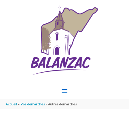
Aller au contenu
Aller au pied de page
MENU
PRINCIPAL
Accueil
Vos démarches
Autres démarches