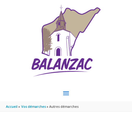
Aller au contenu
Aller au pied de page
MENU
PRINCIPAL
Accueil
Vos démarches
Autres démarches