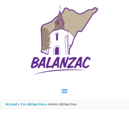
Aller au contenu
Aller au pied de page
MENU
PRINCIPAL
Accueil
Vos démarches
Autres démarches