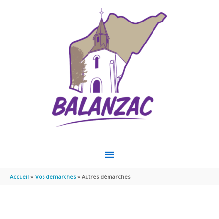
Aller au contenu
Aller au pied de page
MENU
PRINCIPAL
Accueil
Vos démarches
Autres démarches