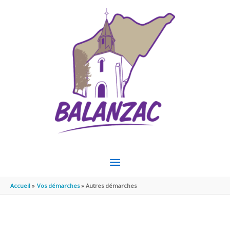
Aller au contenu
Aller au pied de page
MENU
PRINCIPAL
Accueil
Vos démarches
Autres démarches