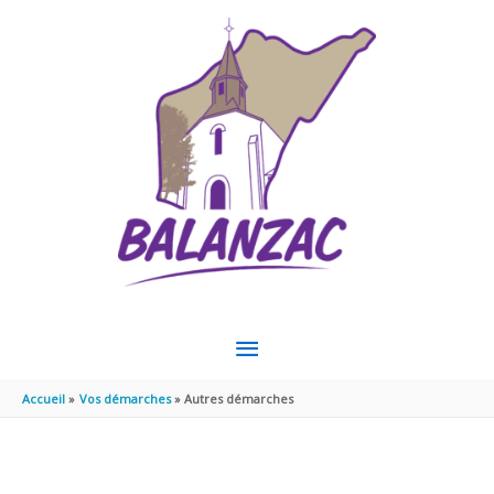
Aller au contenu
Aller au pied de page
MENU
PRINCIPAL
Accueil
Vos démarches
Autres démarches