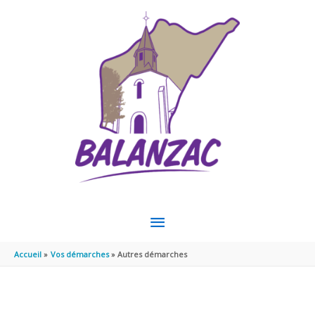
Aller au contenu
Aller au pied de page
MENU
PRINCIPAL
Accueil
Vos démarches
Autres démarches