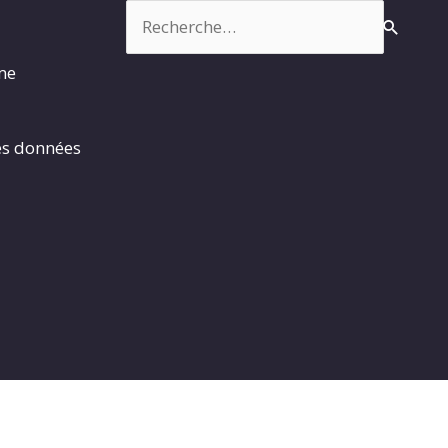
Rechercher :
rme
es données