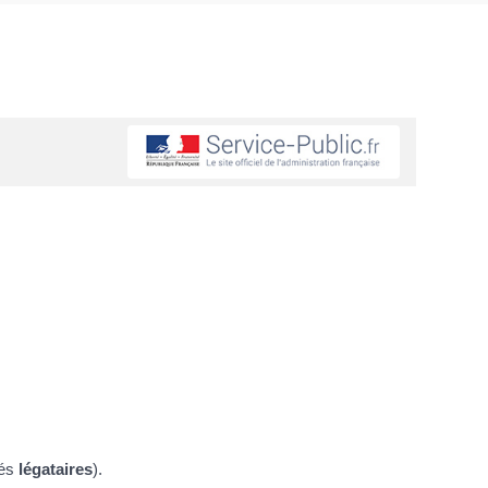
lés
légataires
).