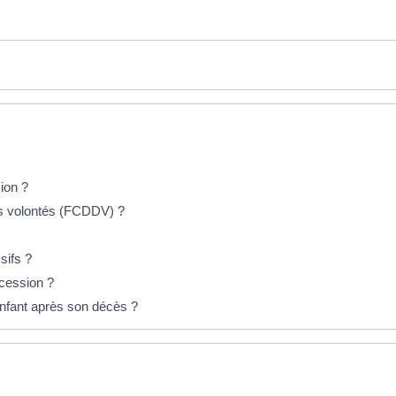
ion ?
res volontés (FCDDV) ?
sifs ?
cession ?
nfant après son décès ?