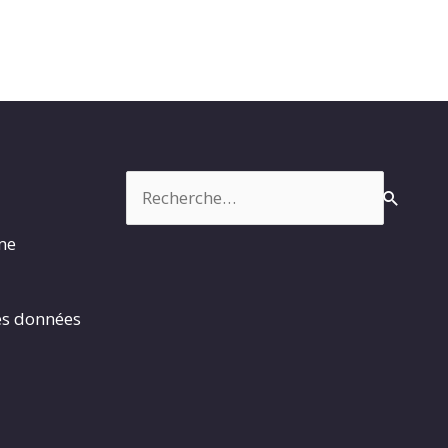
Rechercher :
rme
es données