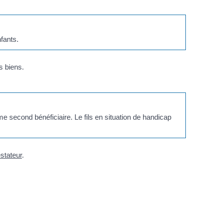
nfants.
s biens.
e second bénéficiaire. Le fils en situation de handicap
estateur
.