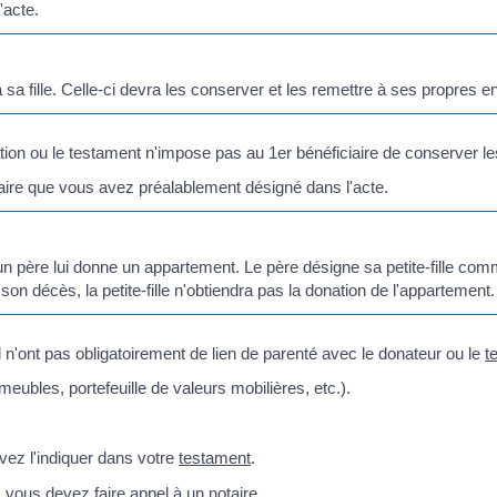
'acte.
 sa fille. Celle-ci devra les conserver et les remettre à ses propres e
ation ou le testament n'impose pas au 1
er
bénéficiaire de conserver le
aire que vous avez préalablement désigné dans l'acte.
un père lui donne un appartement. Le père désigne sa petite-fille comm
son décès, la petite-fille n'obtiendra pas la donation de l'appartement.
l n'ont pas obligatoirement de lien de parenté avec le donateur ou le
t
eubles, portefeuille de valeurs mobilières, etc.).
vez l'indiquer dans votre
testament
.
 vous devez faire appel à un notaire.