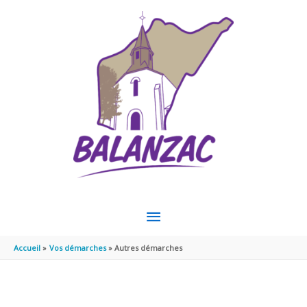
Aller au contenu
Aller au pied de page
MENU
PRINCIPAL
Accueil
Vos démarches
Autres démarches