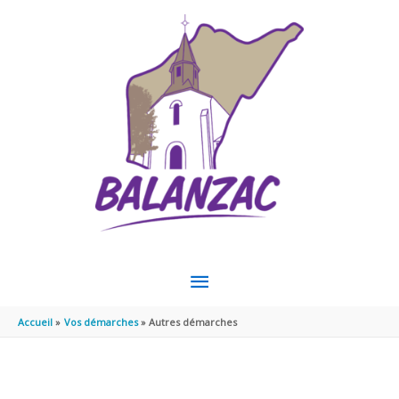
Aller au contenu
Aller au pied de page
MENU
PRINCIPAL
Accueil
Vos démarches
Autres démarches