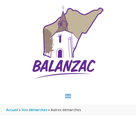
Aller au contenu
Aller au pied de page
MENU
PRINCIPAL
Accueil
Vos démarches
Autres démarches