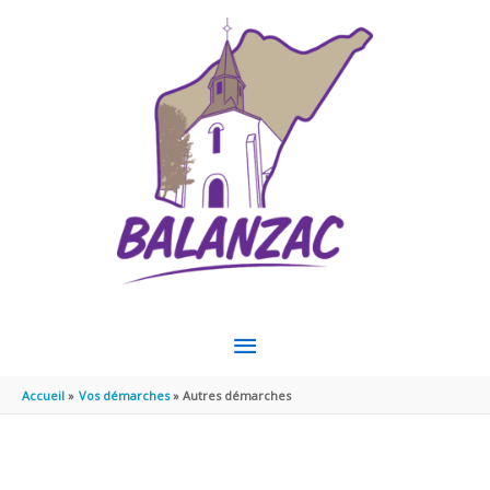
Aller au contenu
Aller au pied de page
MENU
PRINCIPAL
Accueil
Vos démarches
Autres démarches