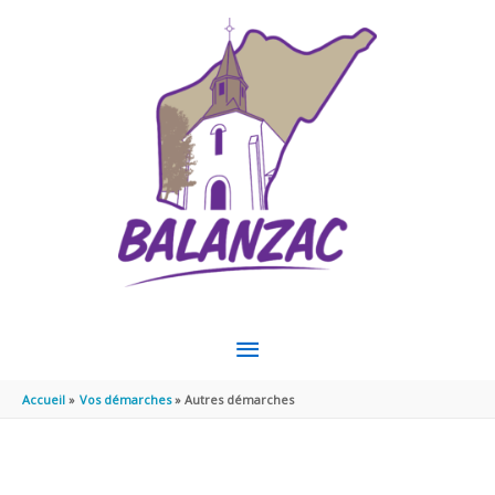
Aller au contenu
Aller au pied de page
MENU
PRINCIPAL
Accueil
Vos démarches
Autres démarches