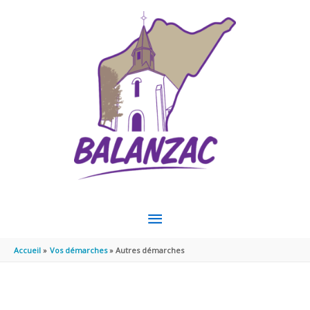
Aller au contenu
Aller au pied de page
MENU
PRINCIPAL
Accueil
Vos démarches
Autres démarches