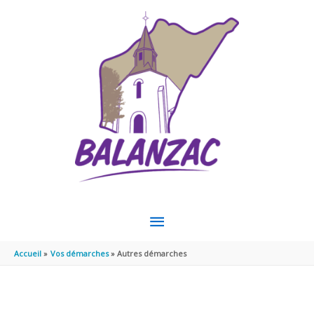
Aller au contenu
Aller au pied de page
MENU
PRINCIPAL
Accueil
Vos démarches
Autres démarches