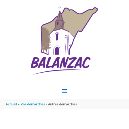
Aller au contenu
Aller au pied de page
MENU
PRINCIPAL
Accueil
Vos démarches
Autres démarches