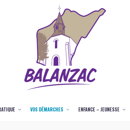
RATIQUE
VOS DÉMARCHES
ENFANCE – JEUNESSE