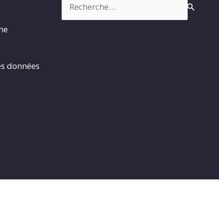
rme
es données