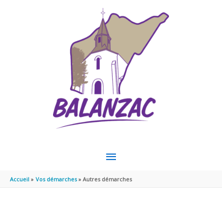
Aller au contenu
Aller au pied de page
MENU
PRINCIPAL
Accueil
Vos démarches
Autres démarches