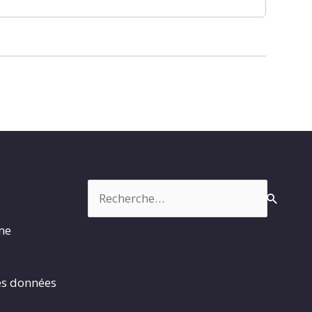
Rechercher :
rme
es données