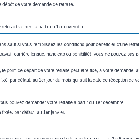
de dépôt de votre demande de retraite.
 rétroactivement à partir du 1
er
novembre.
 sauf si vous remplissez les conditions pour bénéficier d’une retrai
travail,
carrière longue
,
handicap
ou
pénibilité
), vous ne pouvez pas par
 le point de départ de votre retraite peut être fixé, à votre demande, a
fixé, par défaut, au 1
er
jour du mois qui suit la date de réception de 
us pouvez demander votre retraite à partir du 1
er
décembre.
 fixée, par défaut, au 1
er
janvier.
tre demande, il est recommandé de demander sa retraite
4 à 6 mois a