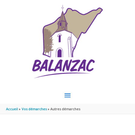
Aller au contenu
Aller au pied de page
MENU
PRINCIPAL
Accueil
Vos démarches
Autres démarches