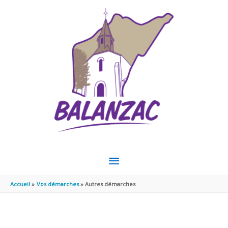
Aller au contenu
Aller au pied de page
MENU
PRINCIPAL
Accueil
Vos démarches
Autres démarches