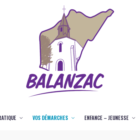
RATIQUE
VOS DÉMARCHES
ENFANCE – JEUNESSE