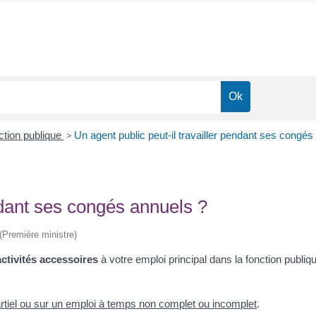
ction publique
>
Un agent public peut-il travailler pendant ses congés
endant ses congés annuels ?
 (Première ministre)
activités accessoires
à votre emploi principal dans la fonction publ
rtiel ou sur un emploi à temps non complet ou incomplet
.