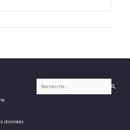
Rechercher :
rme
es données