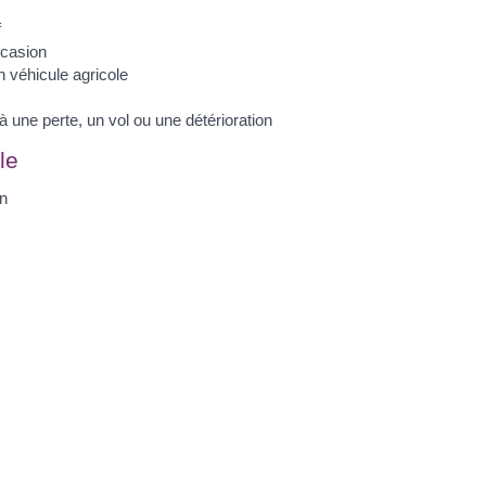
f
ccasion
n véhicule agricole
 une perte, un vol ou une détérioration
le
on