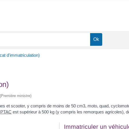
icat d'immatriculation)
on)
 (Première ministre)
roues et scooter, y compris de moins de 50 cm
3
, moto, quad, cyclomote
e
PTAC
est supérieur à 500 kg (y compris les remorques agricoles), doi
Immatriculer un véhicul