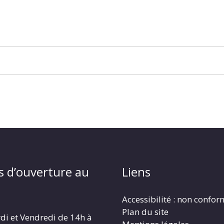
s d’ouverture au
Liens
Accessibilité : non confo
Plan du site
di et Vendredi de 14h à