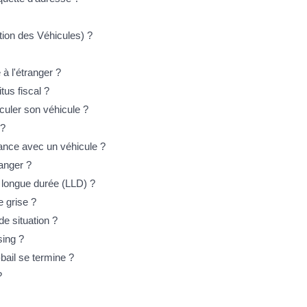
ion des Véhicules) ?
à l'étranger ?
tus fiscal ?
iculer son véhicule ?
 ?
France avec un véhicule ?
ranger ?
n longue durée (LLD) ?
e grise ?
e situation ?
sing ?
-bail se termine ?
?