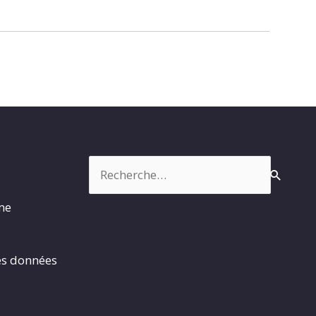
Rechercher :
rme
es données