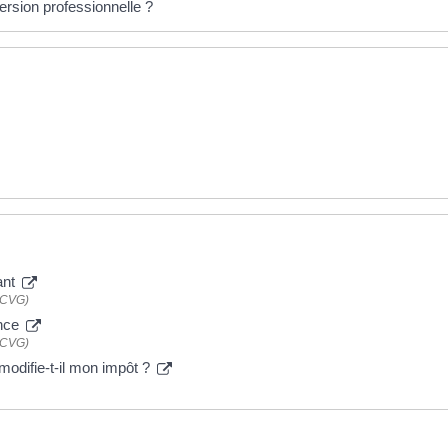
ersion professionnelle ?
ant
NACVG)
ance
NACVG)
modifie-t-il mon impôt ?