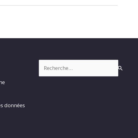
Rechercher :
rme
es données