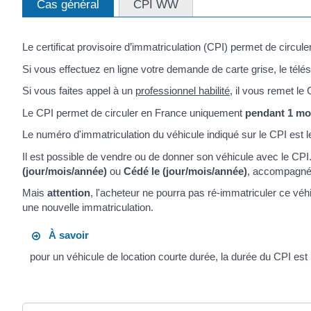
Cas général
CPI WW
Le certificat provisoire d’immatriculation (CPI) permet de circu
Si vous effectuez en ligne votre demande de carte grise, le télés
Si vous faites appel à un
professionnel habilité
, il vous remet l
Le CPI permet de circuler en France uniquement
pendant 1 mo
Le numéro d'immatriculation du véhicule indiqué sur le CPI est l
Il est possible de vendre ou de donner son véhicule avec le CPI. L
(jour/mois/année)
ou
Cédé le (jour/mois/année)
, accompagné 
Mais
attention
, l'acheteur ne pourra pas ré-immatriculer ce véhi
une nouvelle immatriculation.
À savoir
pour un véhicule de location courte durée, la durée du CPI est