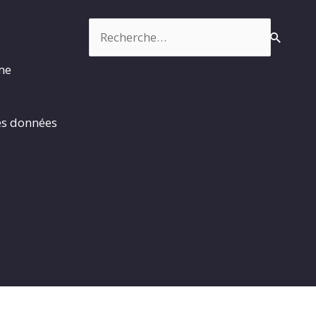
Rechercher :
rme
es données