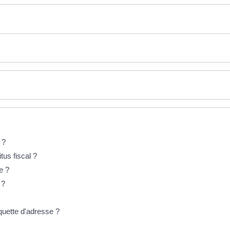
 ?
tus fiscal ?
e ?
é ?
iquette d'adresse ?