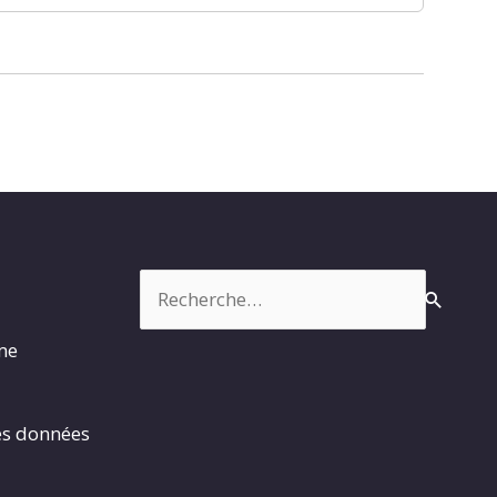
Rechercher :
rme
es données