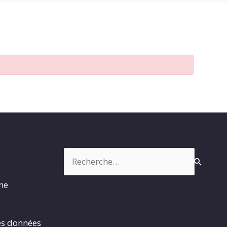
Rechercher :
rme
es données