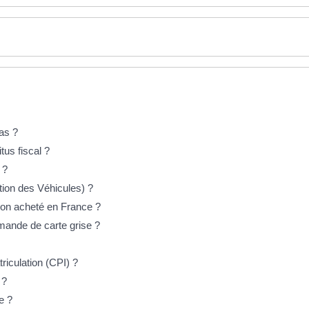
as ?
tus fiscal ?
 ?
ion des Véhicules) ?
on acheté en France ?
mande de carte grise ?
triculation (CPI) ?
é ?
e ?