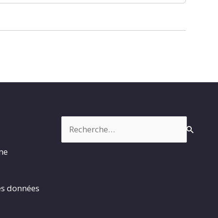
Rechercher :
rme
es données