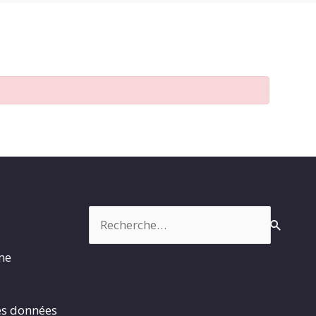
Rechercher :
rme
es données