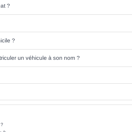
cat ?
icile ?
triculer un véhicule à son nom ?
é ?