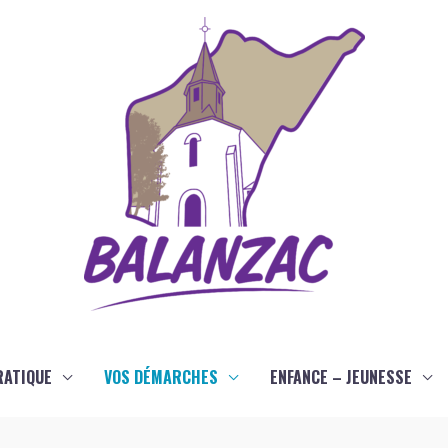
RATIQUE
VOS DÉMARCHES
ENFANCE – JEUNESSE