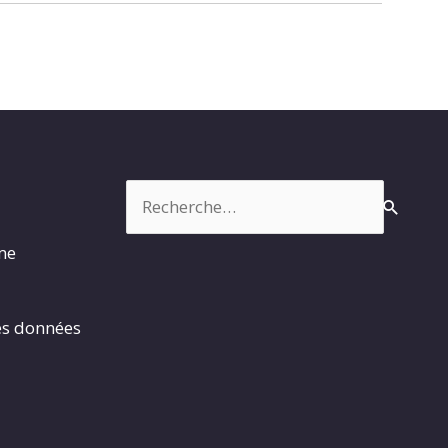
Rechercher :
rme
es données