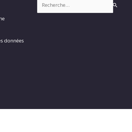
Rechercher :
rme
es données