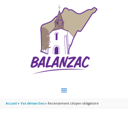
Aller au contenu
Aller au pied de page
MENU
PRINCIPAL
Accueil
Vos démarches
Recensement citoyen obligatoire