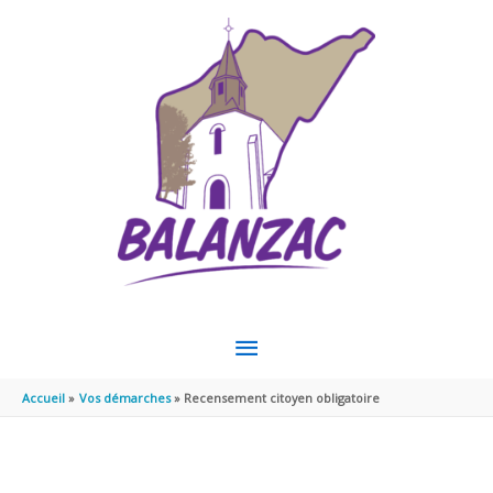
Aller au contenu
Aller au pied de page
MENU
PRINCIPAL
Accueil
Vos démarches
Recensement citoyen obligatoire