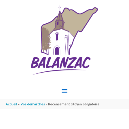
Aller au contenu
Aller au pied de page
MENU
PRINCIPAL
Accueil
Vos démarches
Recensement citoyen obligatoire