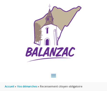
Aller au contenu
Aller au pied de page
MENU
PRINCIPAL
Accueil
Vos démarches
Recensement citoyen obligatoire