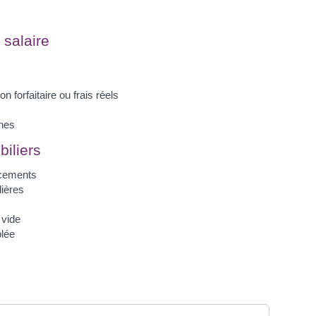
 salaire
n forfaitaire ou frais réels
nes
iliers
acements
lières
 vide
lée