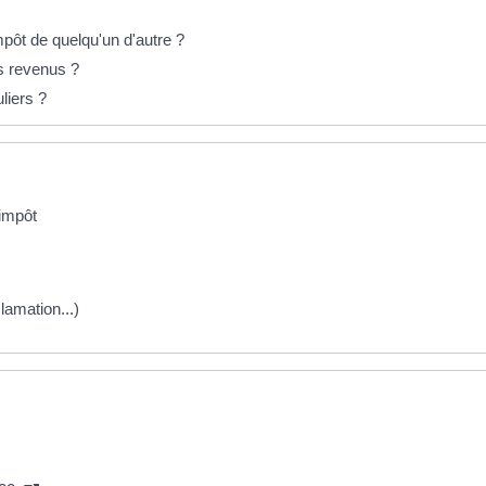
mpôt de quelqu'un d'autre ?
ts revenus ?
liers ?
'impôt
clamation...)