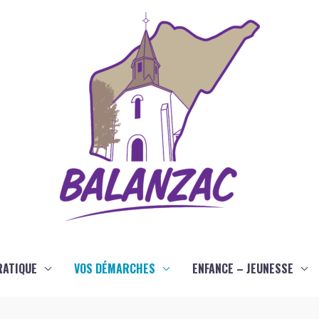
RATIQUE
VOS DÉMARCHES
ENFANCE – JEUNESSE