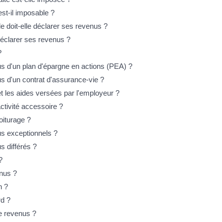
st-il imposable ?
 doit-elle déclarer ses revenus ?
 déclarer ses revenus ?
?
s d'un plan d'épargne en actions (PEA) ?
 d'un contrat d'assurance-vie ?
 et les aides versées par l'employeur ?
activité accessoire ?
oiturage ?
s exceptionnels ?
 différés ?
?
enus ?
n ?
rd ?
e revenus ?