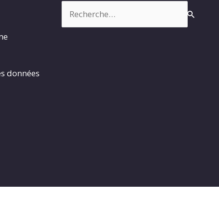
Rechercher :
rme
es données