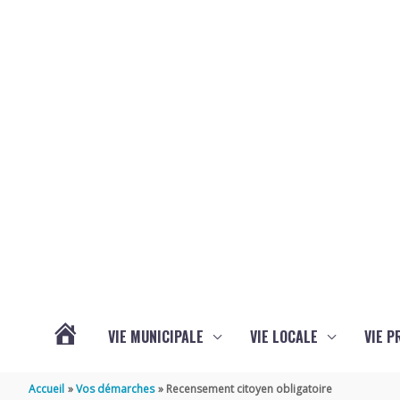
Aller au contenu
Aller au pied de page
VIE MUNICIPALE
VIE LOCALE
VIE P
ACTUALITÉS
Accueil
Vos démarches
Recensement citoyen obligatoire