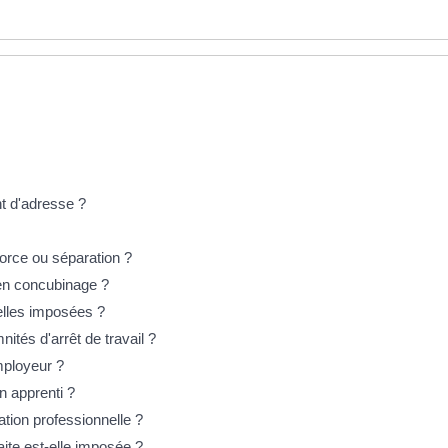
t d'adresse ?
vorce ou séparation ?
 en concubinage ?
elles imposées ?
tés d'arrêt de travail ?
mployeur ?
n apprenti ?
ation professionnelle ?
aite est-elle imposée ?