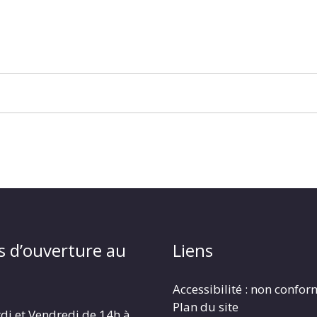
s d’ouverture au
Liens
Accessibilité : non confo
Plan du site
di et Vendredi de 14h à