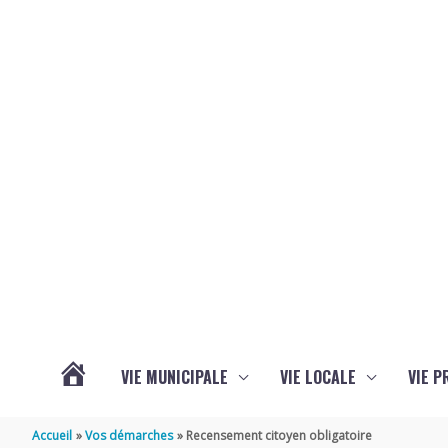
Aller au contenu
Aller au pied de page
VIE MUNICIPALE
VIE LOCALE
VIE P
ACTUALITÉS
Accueil
Vos démarches
Recensement citoyen obligatoire