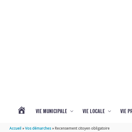
Aller au contenu
Aller au pied de page
VIE MUNICIPALE
VIE LOCALE
VIE P
ACTUALITÉS
Accueil
Vos démarches
Recensement citoyen obligatoire