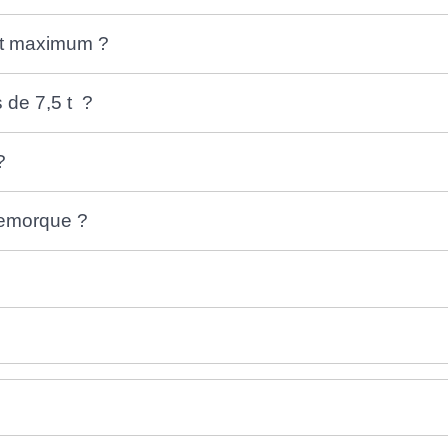
 t maximum ?
 de 7,5 t ?
?
 remorque ?