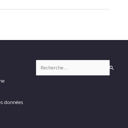
Rechercher :
rme
es données