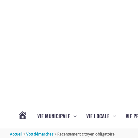
Aller au contenu
Aller au pied de page
VIE MUNICIPALE
VIE LOCALE
VIE P
ACTUALITÉS
Accueil
Vos démarches
Recensement citoyen obligatoire