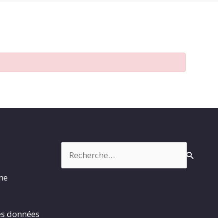
Rechercher :
rme
es données