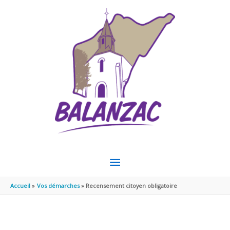
Aller au contenu
Aller au pied de page
MENU
PRINCIPAL
Accueil
Vos démarches
Recensement citoyen obligatoire