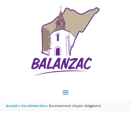
Aller au contenu
Aller au pied de page
MENU
PRINCIPAL
Accueil
Vos démarches
Recensement citoyen obligatoire