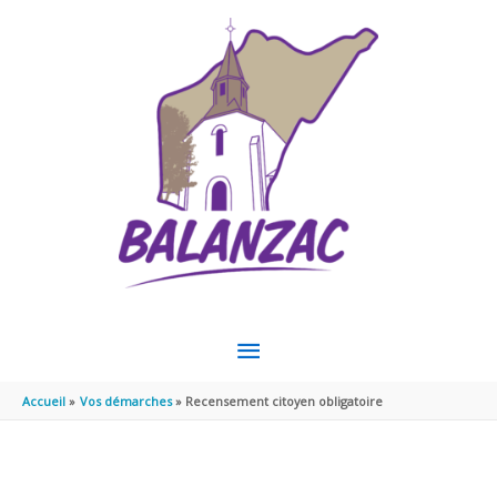
Aller au contenu
Aller au pied de page
MENU
PRINCIPAL
Accueil
Vos démarches
Recensement citoyen obligatoire