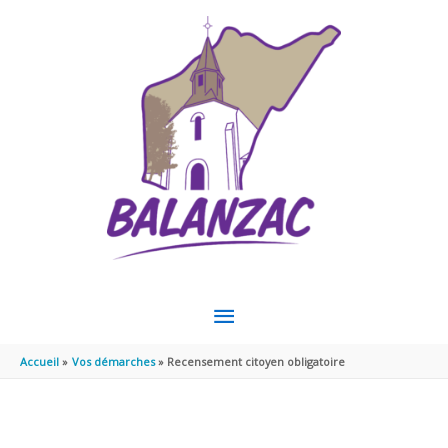
Aller au contenu
Aller au pied de page
MENU
PRINCIPAL
Accueil
Vos démarches
Recensement citoyen obligatoire